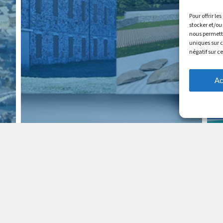
Pour offrir le
stocker et/ou
nous permettr
uniques sur c
négatif sur c
Ac