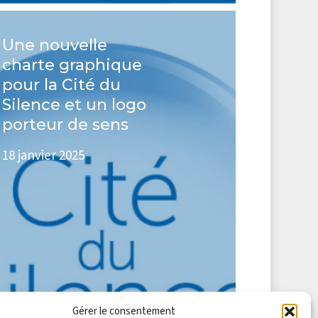
e
velle
Une nouvelle
rte
charte graphique
phique
pour la Cité du
r
Silence et un logo
porteur de sens
18 janvier 2025
ence
o
teur
s
Gérer le consentement