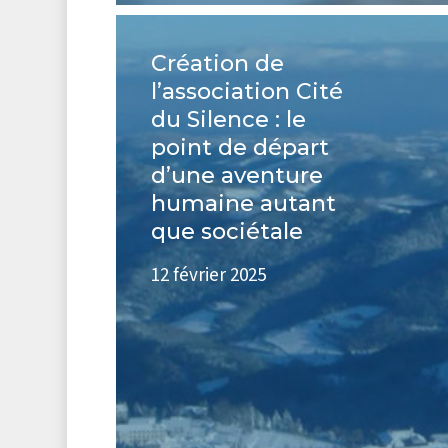
Création
de
Création de
l’association
l’association Cité
Cité
du Silence : le
du
point de départ
Silence :
d’une aventure
le
humaine autant
point
que sociétale
de
départ
12 février 2025
d’une
aventure
humaine
autant
que
sociétale