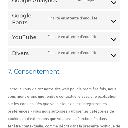
Google Analytics
service
Consent
wordpress
to
Google
Finalité en attente d’enquête
service
Fonts
Consent
google-
to
analytics
Finalité en attente d’enquête
YouTube
service
Consent
google-
to
Finalité en attente d’enquête
Divers
fonts
service
Consent
youtube
to
7. Consentement
service
divers
Lorsque vous visitez notre site web pour la première fois, nous
vous montrerons une fenêtre contextuelle avec une explication
sur les cookies. Dès que vous cliquez sur « Enregistrer les
préférences » vous nous autorisez à utiliser les catégories de
cookies et d’extensions que vous avez sélectionnés dans la
fenêtre contextuelle, comme décrit dans la présente politique de